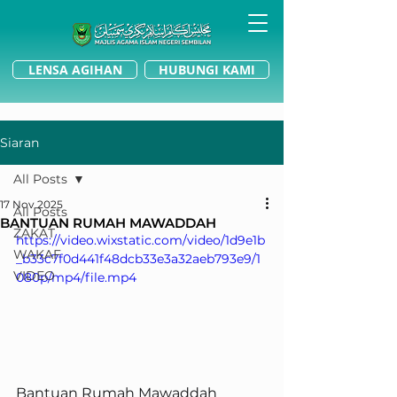
LENSA AGIHAN
HUBUNGI KAMI
Siaran
All Posts
17 Nov 2025
All Posts
BANTUAN RUMAH MAWADDAH
ZAKAT
https://video.wixstatic.com/video/1d9e1b
WAKAF
_b33c7f0d441f48dcb33e3a32aeb793e9/1
VIDEO
080p/mp4/file.mp4
Bantuan Rumah Mawaddah 