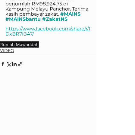
berjumlah RM98,924.75 di 
Kampung Melayu Panchor. Terima 
kasih pembayar zakat. 
#MAINS
#MAINSbantu
#ZakatNS
https://www.facebook.com/share/r/1
DxBR7iBA7/
Rumah Mawaddah
VIDEO