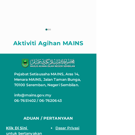
Aktiviti Agihan MAINS
Pejabat Setiausaha MAINS, Aras 14,
ZAKAT BANTU RUMAH
RUMAH MAW
Menara MAINS, Jalan Taman Bunga,
MAWADDAH
PASANGAN A
70100 Seremban, Negeri Sembilan.
WARGA EMAS
info@mains.gov.my
06-7651402 / 06-7620643
ADUAN / PERTANYAAN
Klik Di Sini
Dasar Privasi
untuk bertanyakan