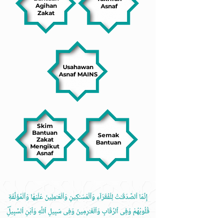
Agihan
Asnaf
Zakat
Usahawan
Asnaf MAINS
Skim
Bantuan
Semak
Zakat
Bantuan
Mengikut
Asnaf