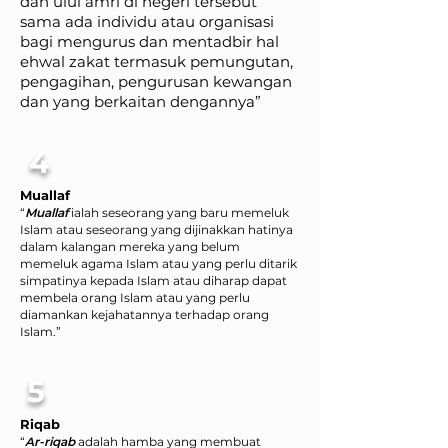
dan ulul amri di negeri tersebut
sama ada individu atau organisasi
bagi mengurus dan mentadbir hal
ehwal zakat termasuk pemungutan,
pengagihan, pengurusan kewangan
dan yang berkaitan dengannya”
4
Muallaf
“
Muallaf
ialah seseorang yang baru memeluk
Islam atau seseorang yang dijinakkan hatinya
dalam kalangan mereka yang belum
memeluk agama Islam atau yang perlu ditarik
simpatinya kepada Islam atau diharap dapat
membela orang Islam atau yang perlu
diamankan kejahatannya terhadap orang
Islam.”
5
Riqab
“
Ar-riqab
adalah hamba yang membuat