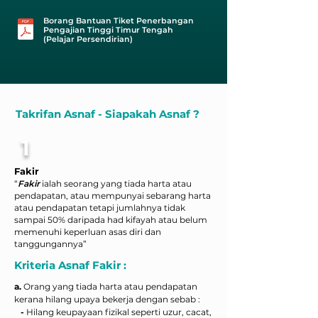
Borang Bantuan Tiket Penerbangan
Pengajian Tinggi Timur Tengah
(Pelajar Persendirian)
Takrifan Asnaf - Siapakah Asnaf ?
1
Fakir
“
Fakir
ialah seorang yang tiada harta atau
pendapatan, atau mempunyai sebarang harta
atau pendapatan tetapi jumlahnya tidak
sampai 50% daripada had kifayah atau belum
memenuhi keperluan asas diri dan
tanggungannya”
Kriteria Asnaf Fakir :
a.
Orang yang tiada harta atau pendapatan
kerana hilang upaya bekerja dengan sebab :
-
Hilang keupayaan fizikal seperti uzur, cacat,