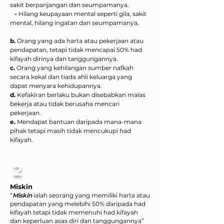
sakit berpanjangan dan seumpamanya.
-
Hilang keupayaan mental seperti gila, sakit
mental, hilang ingatan dan seumpamanya.
b.
Orang yang ada harta atau pekerjaan atau
pendapatan, tetapi tidak mencapai 50% had
kifayah dirinya dan tanggungannya.
c.
Orang yang kehilangan sumber nafkah
secara kekal dan tiada ahli keluarga yang
dapat menyara kehidupannya.
d.
Kefakiran berlaku bukan disebabkan malas
bekerja atau tidak berusaha mencari
pekerjaan.
e.
Mendapat bantuan daripada mana-mana
pihak tetapi masih tidak mencukupi had
kifayah.
2
Miskin
“
Miskin
ialah seorang yang memiliki harta atau
pendapatan yang melebihi 50% daripada had
kifayah tetapi tidak memenuhi had kifayah
dan keperluan asas diri dan tanggungannya”