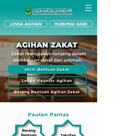
LENSA AGIHAN
HUBUNGI KAMI
Zakat merupakan tunjang dalam
pembelaan asnaf dan ummah.
Skim Bantuan Zakat
Lokasi Kaunter Agihan
Borang Bantuan Agihan Zakat
Pautan Pantas
Borang
Bantuan
Takrifan