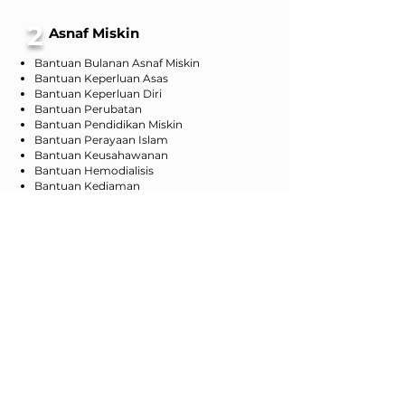
2
Asnaf Miskin
Bantuan Bulanan Asnaf Miskin
Bantuan Keperluan Asas
Bantuan Keperluan Diri
Bantuan Perubatan
Bantuan Pendidikan Miskin
Bantuan Perayaan Islam
Bantuan Keusahawanan
Bantuan Hemodialisis
Bantuan Kediaman
Kursus dan Latihan
Kompleks Darul Asnaf
Pengurusan Pusat Dialisis Waqaf An-Nur
MAINS
Bantuan dan Aktiviti Institusi Pendidikan
Bantuan Persekolahan Individu
Bantuan Tajaan Pengajian
Bantuan Pendidikan IPT
3
Asnaf Amil
Pengurusan Amil