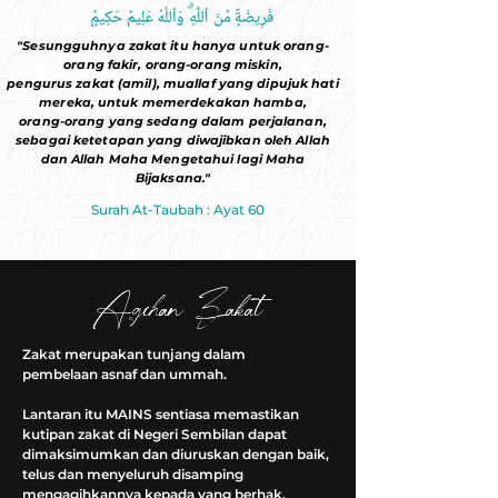
"Sesungguhnya zakat itu hanya untuk orang-
orang fakir, orang-orang miskin,
pengurus zakat (amil), muallaf yang dipujuk hati
mereka, untuk memerdekakan hamba,
orang-orang yang sedang dalam perjalanan,
sebagai ketetapan yang diwajibkan oleh Allah
dan Allah Maha Mengetahui lagi Maha
Bijaksana."
Surah At-Taubah : Ayat 60
Agihan Zakat
Agihan Zakat
Zakat merupakan tunjang dalam
pembelaan asnaf dan ummah.
Lantaran itu MAINS sentiasa memastikan
kutipan zakat di Negeri Sembilan dapat
dimaksimumkan dan diuruskan dengan baik,
telus dan menyeluruh disamping
mengagihkannya kepada yang berhak.