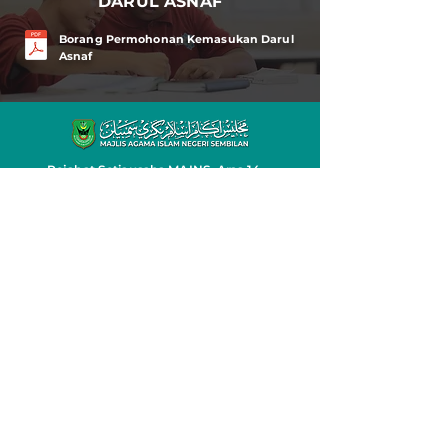
DARUL ASNAF
Borang Permohonan Kemasukan Darul
Asnaf
Pejabat Setiausaha MAINS, Aras 14,
Menara MAINS, Jalan Taman Bunga,
70100 Seremban, Negeri Sembilan.
info@mains.gov.my
06-7651402 / 06-7620643
ADUAN / PERTANYAAN
Klik Di Sini
Dasar Privasi
untuk bertanyakan
sebarang soalan.
JUMLAH PELAWAT