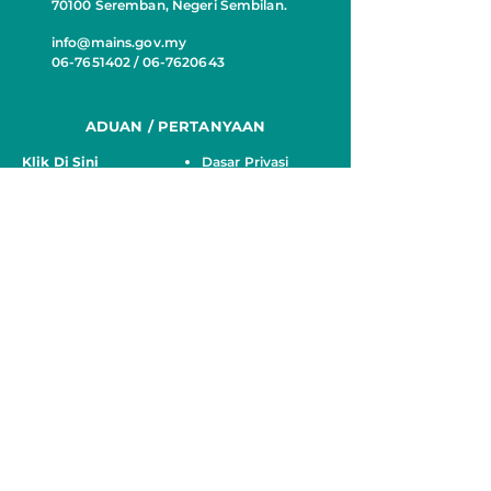
70100 Seremban, Negeri Sembilan.
info@mains.gov.my
06-7651402 / 06-7620643
ADUAN / PERTANYAAN
Klik Di Sini
Dasar Privasi
untuk bertanyakan
sebarang soalan.
JUMLAH PELAWAT
MEDIA SOSIAL