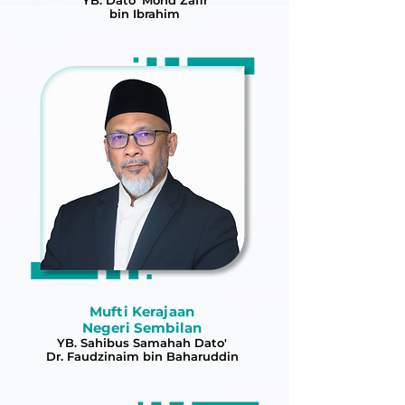
YB. Dato' Mohd Zafir
bin Ibrahim
Mufti Kerajaan
Negeri Sembilan
YB. Sahibus Samahah Dato'
Dr. Faudzinaim bin Baharuddin