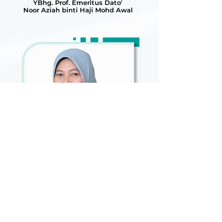
YBhg. Prof. Emeritus Dato'
Noor Aziah binti Haji Mohd Awal
Ahli MAINS
YBhg. Prof. Dato' Dr.
Nik Salida Suhaila binti Nik Saleh