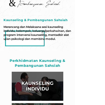
&
Pembangunan Sahsiah
Pembangunan Sahsiah
Kaunseling & Pembangunan Sahsiah
Merancang dan Melaksana sesi kaunseling
individu, kelompok, keluarga/perkahwinan, dan
program intervensi kaunseling, mentadbir alat
ujian psikologi dan membina modul.
Perkhidmatan Kaunseling &
Pembangunan Sahsiah