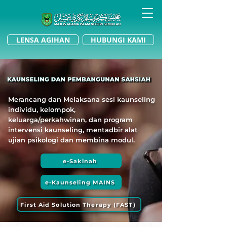
LENSA AGIHAN
HUBUNGI KAMI
Merancang dan Melaksana sesi kaunseling
individu, kelompok,
keluarga/perkahwinan, dan program
intervensi kaunseling, mentadbir alat
ujian psikologi dan membina modul.
e-Sakinah
e-Kaunseling MAINS
First Aid Solution Therapy (FAST)