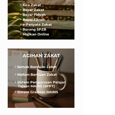
‣ Kira Zakat
‣ Bayar Zakat
‣ Bayar Fidyah
‣ Bayar Fitrah
‣ e-Penyata Zakat
‣ Borang SPZB
‣ Majikan Online
AGIHAN ZAKAT
‣
Semak Bantuan Zakat
‣ Mohon Bantuan Zakat
‣
Sistem Pengurusan Pelajar
Tajaan MAINS (SPPT)
‣
Sistem Graduan MAINS