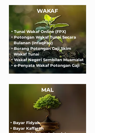
WAKAF
‣
Tunai Wakaf Online (FPX)
‣
Potongan Wakaf Tunai Secara
Bulanan (InfaqPay)
‣
Borang Potongan Gaji Skim
Wakaf Tunai
‣
Wakaf Negeri Sembilan Muamalat
‣
e-Penyata Wakaf Potongan Gaji
MAL
‣
Bayar Fidyah
‣
Bayar Kaffarah