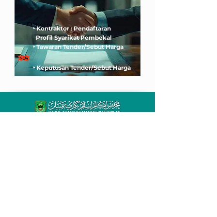
‣ Kontraktor : Pendaftaran
Profil Syarikat Pembekal
‣ Tawaran Tender/Sebut Harga
‣ Keputusan Tender/Sebut Harga
Pejabat Setiausaha MAINS, Aras 14,
Menara MAINS, Jalan Taman Bunga,
70100 Seremban, Negeri Sembilan.
info@mains.gov.my
06-7651402 / 06-7620643
ADUAN / PERTANYAAN
Klik Di Sini
Dasar Privasi