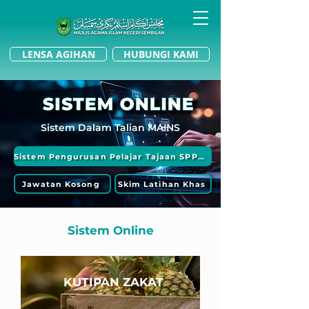
LENSA AGIHAN
HUBUNGI KAMI
Sistem Dalam Talian MAINS
Sistem Pengurusan Pelajar Tajaan SPPT MAINS
Jawatan Kosong
Skim Latihan Khas
Sistem Online
KUTIPAN ZAKAT