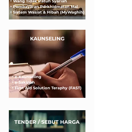
‣
Wang Tidak Patuh Syariah
‣
Pembayaran Perkhidmatan Mal
‣
Sistem Wasiat & Hibah (MyWaghih)
KAUNSELING
‣
e-Kaunseling
‣
e-Sakinah
‣
First Aid Solution Teraphy (FAST)
TENDER / SEBUT HARGA