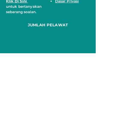
Klik Di Sini
Dasar Privasi
untuk bertanyakan
sebarang soalan.
JUMLAH PELAWAT
MEDIA SOSIAL