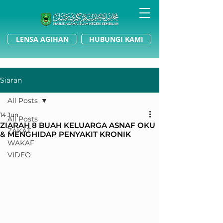
LENSA AGIHAN
HUBUNGI KAMI
Siaran
All Posts
14 Jun
All Posts
ZIARAH 8 BUAH KELUARGA ASNAF OKU
ZAKAT
& MENGHIDAP PENYAKIT KRONIK
WAKAF
VIDEO