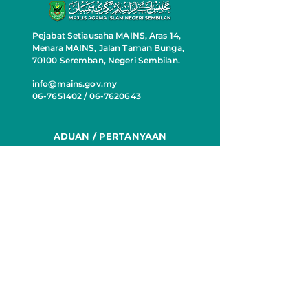
Pejabat Setiausaha MAINS, Aras 14,
PROGRAM
PROGRAM
Menara MAINS, Jalan Taman Bunga,
PEMANTAPAN ISLAM :
KESEJAHTER
70100 Seremban, Negeri Sembilan.
ASAS AKIDAH SIRI 2
MENTAL ASNA
info@mains.gov.my
DAERAH POR
06-7651402 / 06-7620643
DICKSON DA
CAWANGAN
SEREMBAN 2
ADUAN / PERTANYAAN
Klik Di Sini
Dasar Privasi
untuk bertanyakan
sebarang soalan.
JUMLAH PELAWAT
MEDIA SOSIAL