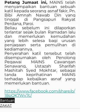
Petang Jumaat ini,
 MAINS telah 
menyampaikan bantuan sebuah 
katil kepada seorang asnaf fakir, Pn. 
Bibi Amnah Nawab Din yang 
tinggal di Pangsapuri Rakyat 
Perdana, Paroi.
Beliau sebelum ini dilaporkan 
terlantar sejak bulan Ramadan lalu 
dan memerlukan kemudahan 
yang lebih selesa bagi urusan 
penjagaan serta pemulihan di 
kediamannya.
Penyerahan katil tersebut telah 
disempurnakan oleh Penolong 
Pegawai MAINS Cawangan 
Senawang, Ustazah Sharifah 
Mashitah Syed Mokhtar, sebagai 
tanda keprihatinan MAINS 
terhadap kebajikan asnaf yang 
memerlukan bantuan.
https://www.facebook.com/share/p/
18pQK7Wv7c/
Bantuan
ZAKAT