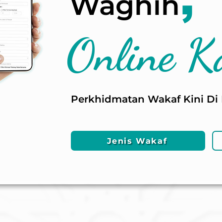
Waghih
Online K
Perkhidmatan Wakaf Kini Di 
Jenis Wakaf