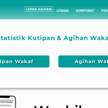
LENSA AGIHAN
UTAMA
KORPORAT
PER
Statistik Kutipan & Agihan Wak
ipan Wakaf
Agihan Wa
,