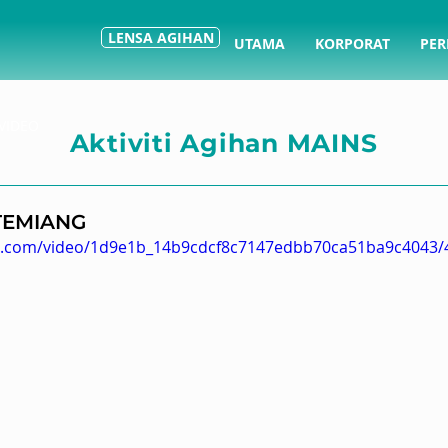
LENSA AGIHAN
UTAMA
KORPORAT
PER
VIDEO
Aktiviti Agihan MAINS
TEMIANG
tic.com/video/1d9e1b_14b9cdcf8c7147edbb70ca51ba9c4043/