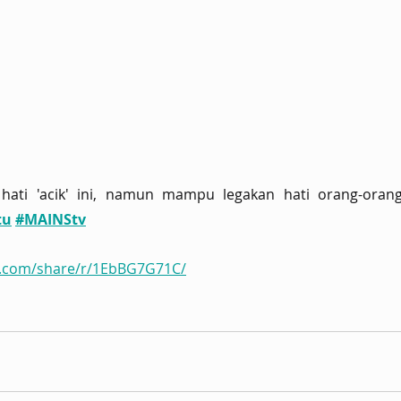
 hati 'acik' ini, namun mampu legakan hati orang-orang
tu
#MAINStv
k.com/share/r/1EbBG7G71C/