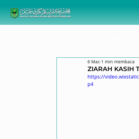
All Posts
ZAKAT
WAKAF
6 Mac
1 min membaca
ZIARAH KASIH 
https://video.wixsta
p4