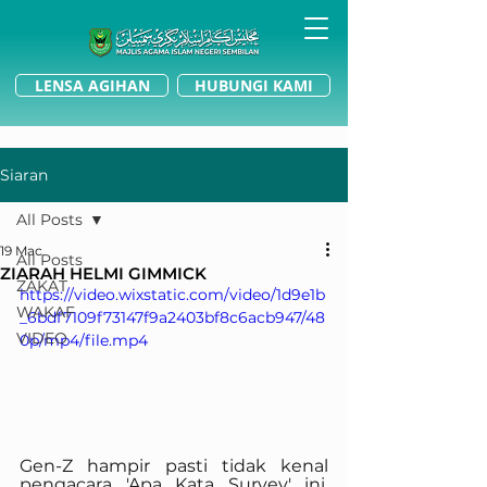
LENSA AGIHAN
HUBUNGI KAMI
Siaran
All Posts
19 Mac
All Posts
ZIARAH HELMI GIMMICK
ZAKAT
https://video.wixstatic.com/video/1d9e1b
WAKAF
_6bdf7109f73147f9a2403bf8c6acb947/48
VIDEO
0p/mp4/file.mp4
Gen-Z hampir pasti tidak kenal 
pengacara 'Apa Kata Survey' ini. 