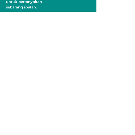
untuk bertanyakan
sebarang soalan.
JUMLAH PELAWAT
MEDIA SOSIAL