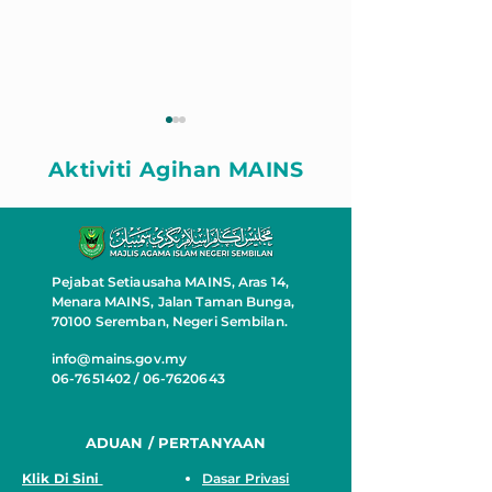
Aktiviti Agihan MAINS
Pejabat Setiausaha MAINS, Aras 14,
ZAKAT BANTU RUMAH
RUMAH MAW
Menara MAINS, Jalan Taman Bunga,
MAWADDAH
PASANGAN A
70100 Seremban, Negeri Sembilan.
WARGA EMAS
info@mains.gov.my
06-7651402 / 06-7620643
ADUAN / PERTANYAAN
Klik Di Sini
Dasar Privasi