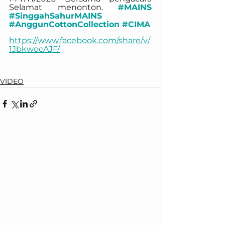
Selamat menonton. 
#MAINS
#SinggahSahurMAINS
#AnggunCottonCollection
#CIMA
https://www.facebook.com/share/v/
1JbkwocAJF/
#MAINS
#SinggahSahurMAINS
#AnggunCottonCollection
#CIMA
VIDEO