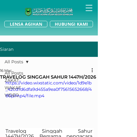
LENSA AGIHAN
HUBUNGI KAMI
Siaran
All Posts
16 Mac
All Posts
TRAVELOG SINGGAH SAHUR 1447H/2026
ZAKAT
https://video.wixstatic.com/video/1d9e1b
WAKAF
_42cd7d6dfa9d455a9ea0f75615652668/4
VIDEO
80p/mp4/file.mp4
Travelog Singgah Sahur 
1447H/2026 Bersama pengacara 