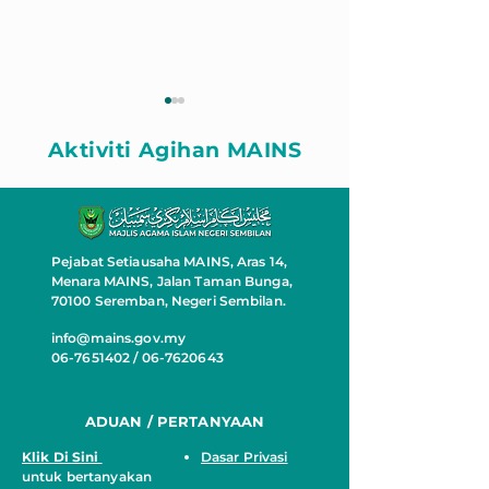
Aktiviti Agihan MAINS
Pejabat Setiausaha MAINS, Aras 14,
ZAKAT BANTU RUMAH
RUMAH MAW
Menara MAINS, Jalan Taman Bunga,
MAWADDAH
PASANGAN A
70100 Seremban, Negeri Sembilan.
WARGA EMAS
info@mains.gov.my
06-7651402 / 06-7620643
ADUAN / PERTANYAAN
Klik Di Sini
Dasar Privasi
untuk bertanyakan