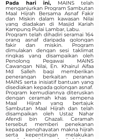
Pada hari ini,
 MAINS telah 
menganjurkan Program Sambutan 
Maal Hijrah Bersama Asnaf Fakir 
dan Miskin dalam kawasan Nilai 
yang diadakan di Masjid Kariah 
Kampung Pulai Lambar, Labu.
Program telah dihadiri seramai 164 
orang asnaf daripada golongan 
fakir dan miskin. Program 
dimulakan dengan sesi taklimat 
ringkas yang disampaikan oleh 
Penolong Pegawai MAINS 
Cawangan Nilai, En. Khairul Aifaa 
Md Salleh bagi memberikan 
penerangan berkaitan peranan 
MAINS serta inisiatif bantuan yang 
disediakan kepada golongan asnaf.
Program kemudiannya diteruskan 
dengan ceramah khas sempena 
Maal Hijrah yang bertajuk 
Sambutan Maal Hijrah dan telah 
disampaikan oleh Ustaz Nahar 
Afendi bin Ghazali. Ceramah 
tersebut memberi penekanan 
kepada penghayatan makna hijrah 
serta kepentingan melakukan 