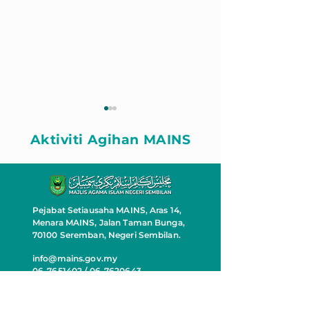
Aktiviti Agihan MAINS
Pejabat Setiausaha MAINS, Aras 14,
PROGRAM
PROGRAM
Menara MAINS, Jalan Taman Bunga,
PEMANTAPAN ISLAM :
KESEJAHTER
70100 Seremban, Negeri Sembilan.
ASAS AKIDAH SIRI 2
MENTAL ASNA
info@mains.gov.my
DAERAH POR
06-7651402 / 06-7620643
DICKSON DA
CAWANGAN