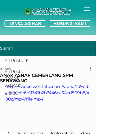
LENSA AGIHAN
HUBUNGI KAMI
Siaran
All Posts
18 Mei
All Posts
ANAK ASNAF CEMERLANG SPM
ZAKAT
SENAWANG
WAKAF
https://video.wixstatic.com/video/1d9e1b
_cebdefc6d11341b2b7446cc34cd809b8/4
VIDEO
80p/mp4/file.mp4
Di Senawang, kekuatan dan 