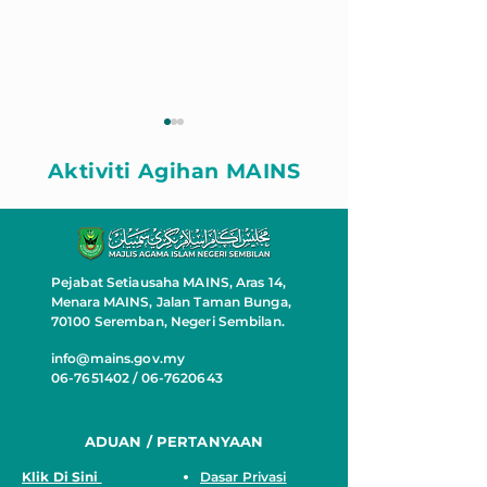
Aktiviti Agihan MAINS
Pejabat Setiausaha MAINS, Aras 14,
ZAKAT BANTU RUMAH
RUMAH MAW
Menara MAINS, Jalan Taman Bunga,
MAWADDAH
PASANGAN A
70100 Seremban, Negeri Sembilan.
WARGA EMAS
info@mains.gov.my
06-7651402 / 06-7620643
ADUAN / PERTANYAAN
Klik Di Sini
Dasar Privasi