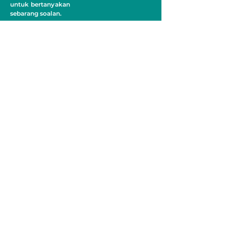
untuk bertanyakan
sebarang soalan.
JUMLAH PELAWAT
MEDIA SOSIAL