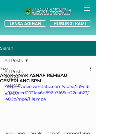
LENSA AGIHAN
HUBUNGI KAMI
Siaran
All Posts
7 Mei
All Posts
ANAK-ANAK ASNAF REMBAU
ZAKAT
CEMERLANG SPM
WAKAF
https://video.wixstatic.com/video/1d9e1b
_94ebded0021a46d896d3f65ed22eab23/
VIDEO
480p/mp4/file.mp4
Seorang anak asnaf cemerlang 