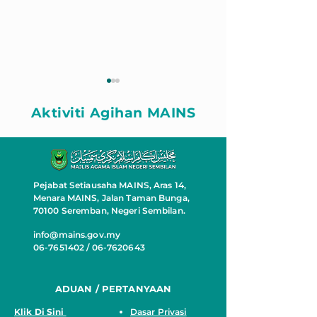
Aktiviti Agihan MAINS
Pejabat Setiausaha MAINS, Aras 14,
ZAKAT BANTU RUMAH
RUMAH MAW
Menara MAINS, Jalan Taman Bunga,
MAWADDAH
PASANGAN A
70100 Seremban, Negeri Sembilan.
WARGA EMAS
info@mains.gov.my
06-7651402 / 06-7620643
ADUAN / PERTANYAAN
Klik Di Sini
Dasar Privasi