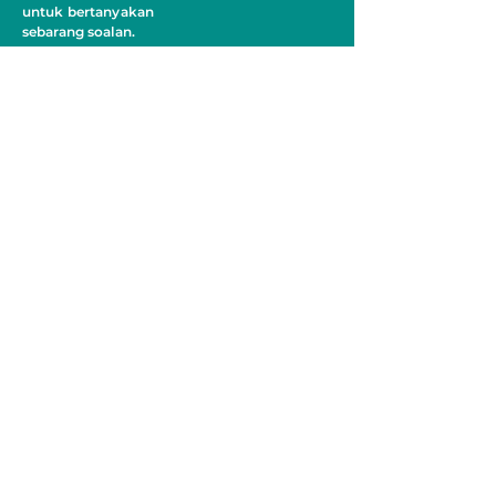
untuk bertanyakan
sebarang soalan.
JUMLAH PELAWAT
MEDIA SOSIAL